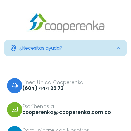
policy
¿Necesitas ayuda?
Línea Única Cooperenka
(604) 444 26 73
Escríbenos a
cooperenka@cooperenka.com.co
Comunícate con Nosotros