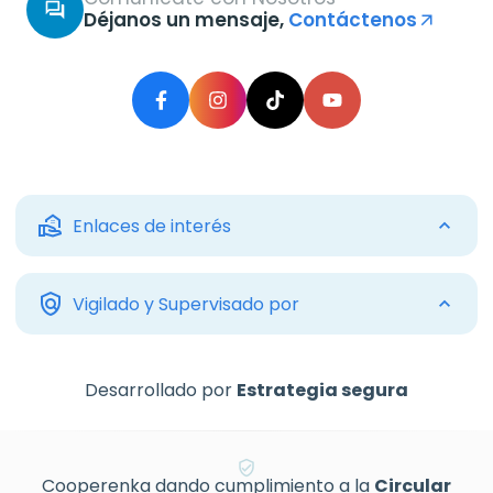
forum
Déjanos un mensaje,
Contáctenos
arrow_outward
real_estate_agent
Enlaces de interés
policy
Vigilado y Supervisado por
Desarrollado por
Estrategia segura
verified_user
Cooperenka dando cumplimiento a la
Circular