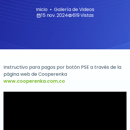
Inicio
Galería de Videos
15 nov. 2024
619 Vistas
calendar_month
visibility
Instructivo para pagos por botón PSE a través de la
página web de Cooperenka
www.cooperenka.com.co