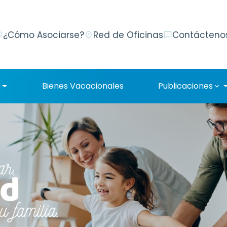
¿Cómo Asociarse?
Red de Oficinas
Contácteno
order
place
chat_bubble_outline
Bienes Vacacionales
Publicaciones
e
expand_more