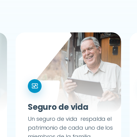
monitor_heart
Seguro de vida
Un seguro de vida respalda el
patrimonio de cada uno de los
miembros de la familia