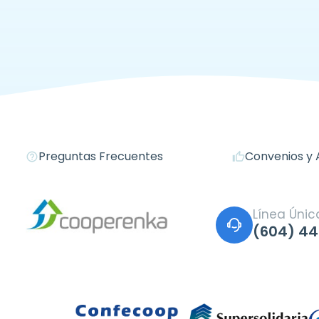
Preguntas Frecuentes
Convenios y 
help_outline
thumb_up
Línea Úni
(604) 44