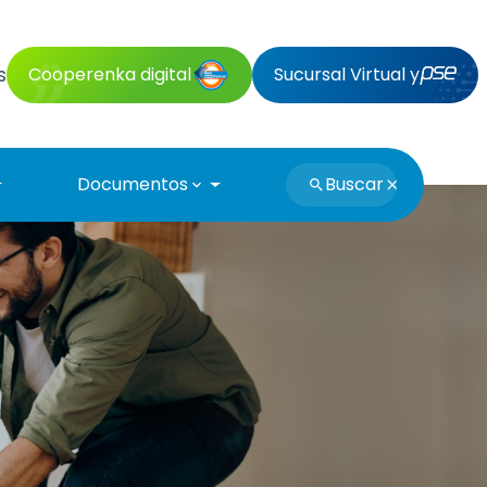
s
Cooperenka digital
Sucursal Virtual y
Documentos
Buscar
search
expand_more
search
close