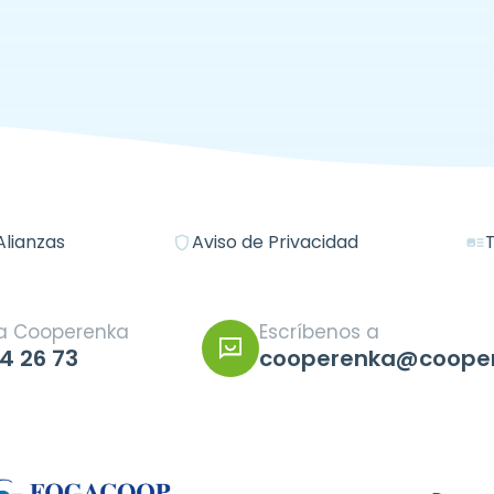
Alianzas
Aviso de Privacidad
shield
art_track
ca Cooperenka
Escríbenos a
4 26 73
cooperenka@cooper