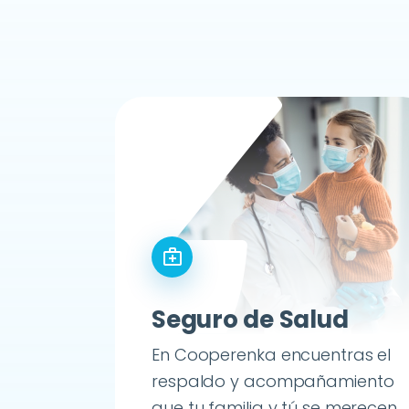
medical_services
Seguro de Salud
En Cooperenka encuentras el
respaldo y acompañamiento
que tu familia y tú se merecen